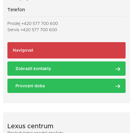
Telefon
Prodej
+420 577 700 600
Servis
+420 577 700 600
Navigovat
Zobrazit kontakty
Provozní doba
PRODEJ
SERVIS
VOZŮ
VOZŮ
Jan Kadeřávek
Pondělí -
8.00 -
pondělí -
7.00 -
Vedoucí prodeje
Pátek
17.00
pátek
17.00
Lexus centrum
+420 547 136 251