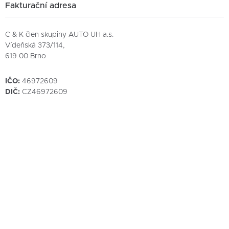
Fakturační adresa
Jakub Šudřich
Servis
SO + NE
ZAVŘENO
Vedení společnosti
Vedoucí prodeje a servisu
C & K člen skupiny AUTO UH a.s.
Náš tým
Servis
Vídeňská 373/114,
+420 577 700 600
619 00 Brno
+420 720 968 881
Prodej
jakub.sudrich@ckauto.cz
IČO:
46972609
DIČ:
CZ46972609