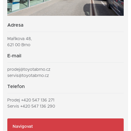
Adresa
Maříkova 48,
621 00 Brno
E-mail
prodej@toyotabrno.cz
servis@toyotabrno.cz
Telefon
Prodej
+420 547 136 27
1
Servis
+420 547 136 290
Jakub Fiala
Navigovat