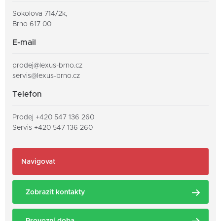
Sokolova 714/2k,
Brno 617 00
Vojtěch Zlámal
E-mail
Prodejní poradce
+420 547 136 241
prodej@lexus-brno.cz
servis@lexus-brno.cz
+420 725 366 424
vojtech.zlamal@ckauto.cz
Telefon
Dan Sapík
Prodej
+420 547 136
260
LCV specialista
Servis
+420 547 136 260
Fleet
+420 547 136 277
Jakub Šudřich
+420 607 039 753
Navigovat
dan.sapik@ckauto.cz
Vedoucí prodeje a servisu
+420 577 700 600
Zobrazit kontakty
+420 720 968 881
jakub.sudrich@ckauto.cz
Servis
Provozní doba