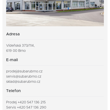
Fleetový specialista
Michal Prokeš
+420 720 810 846
Prodej náhradních dílů
jakub.matyas@ckauto.cz
+420 547 136 264
+420 725 895 689
Adresa
Ing. Pavel Ludvíček
michal.prokes@ckauto.cz
Prodejní poradce
Vídeňská 373/114,
619 00 Brno
+420 577 700 600
Vedení společnosti
+420 602 617 394
E-mail
pavel.ludvicek@ckauto.cz
prodej@subarubrno.cz
servis@subarubrno.cz
sklad@subarubrno.cz
Telefon
Prodej
+420 547 136 215
Servis
+4
20 547 136 290