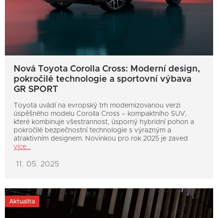
Nová Toyota Corolla Cross: Moderní design,
pokročilé technologie a sportovní výbava
GR SPORT
Toyota uvádí na evropský trh modernizovanou verzi
úspěšného modelu Corolla Cross – kompaktního SUV,
které kombinuje všestrannost, úsporný hybridní pohon a
pokročilé bezpečnostní technologie s výrazným a
atraktivním designem. Novinkou pro rok 2025 je zaved
více...
11. 05. 2025
Aktualita