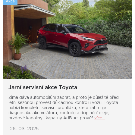
Akce
Jarní servisní akce Toyota
Zima dává automobilům zabrat, a proto je důležité před
letní sezónou provést důkladnou kontrolu vozu. Toyota
nabízí kompletní servisní prohlídku, která zahrnuje
diagnostiku akumulátoru, kontrolu a doplnění oleje,
brzdové kapaliny i kapaliny AdBlue, prověř
více...
26. 03. 2025