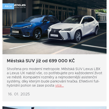
Akce
Městská SUV již od 699 000 KČ
Stvořena pro moderní metropole. Městská SUV Lexus LBX
a Lexus UX nabízí vše, co potřebujete pro každodenní život
ve městě. Kompaktní rozměry a nejmodernější asistenční
systémy, díky kterým bude parkování hračka. Efektivní full-
hybridní pohon se zase posta
více...
16. 01. 2025