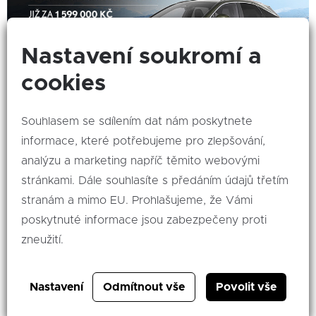
Nastavení soukromí a
cookies
Souhlasem se sdílením dat nám poskytnete
Poslední šance pořídit vozy Lexus za
informace, které potřebujeme pro zlepšování,
mimořádné ceny
analýzu a marketing napříč těmito webovými
V rámci naši nadbíky Last Minute Edition máte jedinečnou
stránkami. Dále souhlasíte s předáním údajů třetím
příležitost pořídit vozy Lexus za neopakovatelné ceny
pouze do 30. listopadu! Získejte vlajkové SUV Lexus RX již
stranám a mimo EU. Prohlašujeme, že Vámi
za 1 599 000 Kč včetně DPH nebo od 19 399 Kč měsíčně
poskytnuté informace jsou zabezpečeny proti
bez DPH skrze operativní leasing
více...
zneužití.
01. 11. 2024
Nastavení
Odmítnout vše
Povolit vše
Akce