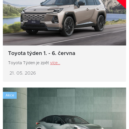
Toyota týden 1. - 6. června
Toyota Týden je zpět
více...
21. 05. 2026
Akce