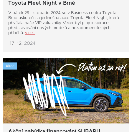
Toyota Fleet Night v Brně
V pátek 29. listopadu 2024 se v Business centru Toyota
Brno uskutečnila jedinečná akce Toyota Fleet Night, která
přivítala naše VIP zákazníky. Večer byl plný inspirace,
představování nových modelů a nezapomenutelných
příběhů.
více...
17. 12. 2024
Akce
Akční nabídka financování SUBARU