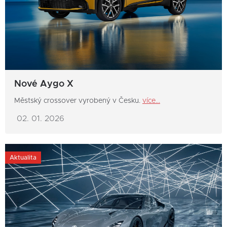
Nové Aygo X
Městský crossover vyrobený v Česku.
více...
02. 01. 2026
Aktualita