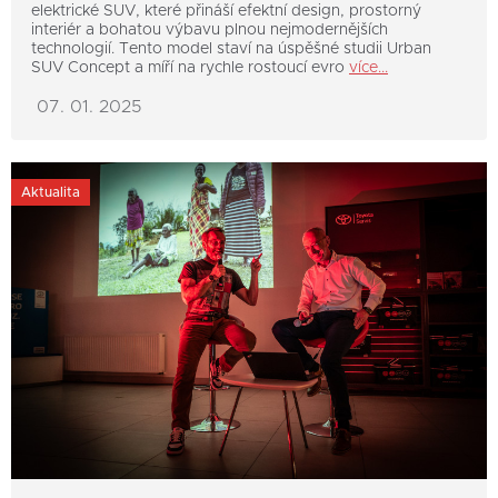
elektrické SUV, které přináší efektní design, prostorný
interiér a bohatou výbavu plnou nejmodernějších
technologií. Tento model staví na úspěšné studii Urban
SUV Concept a míří na rychle rostoucí evro
více...
07. 01. 2025
Aktualita