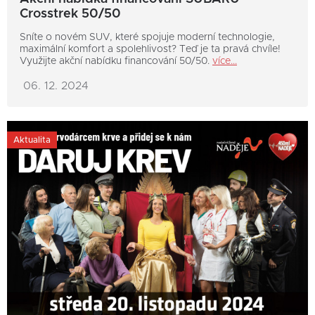
Crosstrek 50/50
Sníte o novém SUV, které spojuje moderní technologie,
maximální komfort a spolehlivost? Teď je ta pravá chvíle!
Využijte akční nabídku financování 50/50.
více...
06. 12. 2024
Aktualita