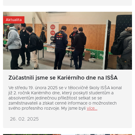
Aktualita
Zúčastnili jsme se Kariérního dne na ISŠA
Ve středu 19. února 2025 se v tělocvičně školy ISŠA konal
již 2. ročník Kariérního dne, který poskytl studentům a
absolventům jedinečnou příležitost setkat se se
zaměstnavateli a získat cenné informace o možnostech
svého profesního rozvoje. My jsme byli
více...
26. 02. 2025