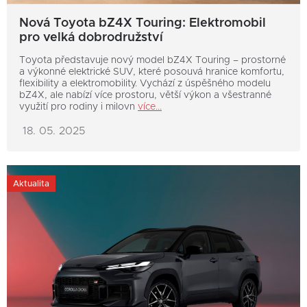
Nová Toyota bZ4X Touring: Elektromobil
pro velká dobrodružství
Toyota představuje nový model bZ4X Touring – prostorné
a výkonné elektrické SUV, které posouvá hranice komfortu,
flexibility a elektromobility. Vychází z úspěšného modelu
bZ4X, ale nabízí více prostoru, větší výkon a všestranné
využití pro rodiny i milovn
více...
18. 05. 2025
Aktualita