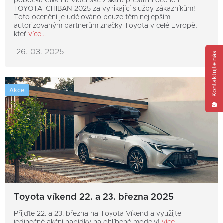
pobočka C&K na Vídeňské získala prestižní ocenění
TOYOTA ICHIBAN 2025 za vynikající služby zákazníkům!
Toto ocenění je udělováno pouze těm nejlepším
autorizovaným partnerům značky Toyota v celé Evropě,
kteř
více...
26. 03. 2025
Kontaktujte nás
Akce
Toyota víkend 22. a 23. března 2025
Přijďte 22. a 23. března na Toyota Víkend a využijte
jedinečné akční nabídky na oblíbené modely!
více...