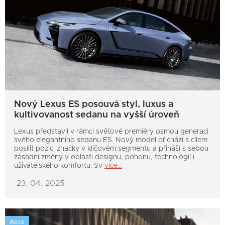
Nový Lexus ES posouvá styl, luxus a
kultivovanost sedanu na vyšší úroveň
Lexus představil v rámci světové premiéry osmou generaci
svého elegantního sedanu ES. Nový model přichází s cílem
posílit pozici značky v klíčovém segmentu a přináší s sebou
zásadní změny v oblasti designu, pohonu, technologií i
uživatelského komfortu. Sv
více...
23. 04. 2025
Akce