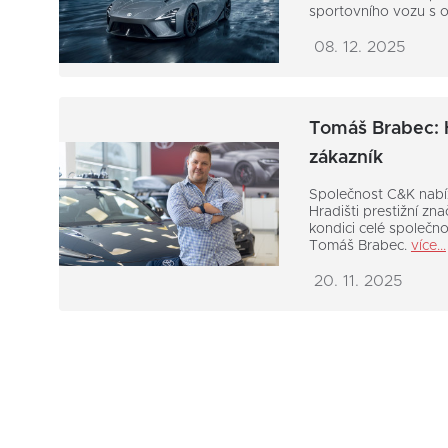
sportovního vozu s 
08. 12. 2025
Tomáš Brabec: H
zákazník
Společnost C&K nabí
Hradišti prestižní z
kondici celé společno
Tomáš Brabec.
více...
20. 11. 2025