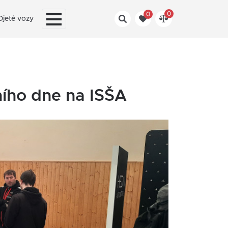
0
0
Ojeté vozy
rního dne na ISŠA