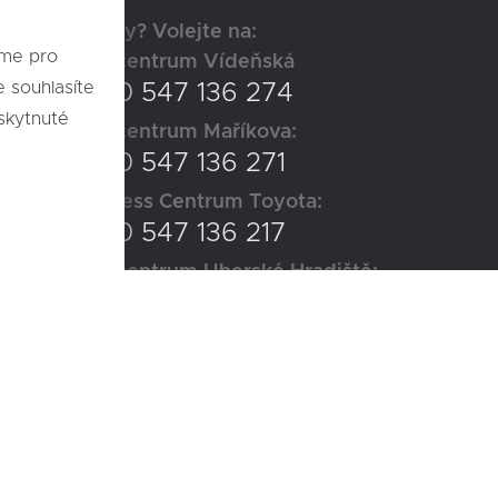
Dotazy? Volejte na:
eme pro
Autocentrum Vídeňská
+420 547 136 274
skytnuté
Autocentrum Maříkova:
+420 547 136 271
Business Centrum Toyota:
+420 547 136 217
Autocentrum Uherské Hradiště:
+420 577 700 600
Sociální sítě