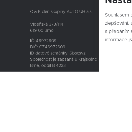
Nasta
Nepře
C & K člen skupiny AUTO UH a.s.
Souhlasem s
zlepšování, an
TOYOTA
Vídeňská 373/114,
619 00 Brno
s předáním 
LEXUS
informace j
SUBARU
IČ: 46972609
DIČ: CZ46972609
CFMOTO
ID datové schránky: 6bscsvz
Společnost je zapsaná u Krajského soudu v
Brně, oddíl B 4233
Ochrana osobních údajů – GDPR
Cookies
Compliance
Mimosoudní řešení spotřebitelských sporů
Sbírka listin