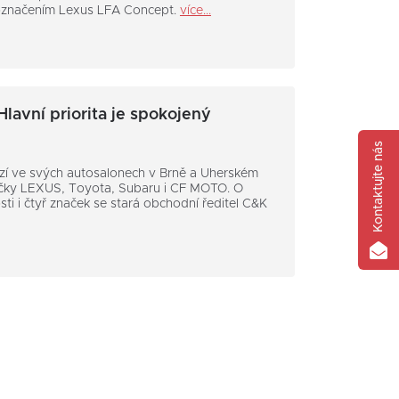
označením Lexus LFA Concept.
více...
lavní priorita je spokojený
Kontaktujte nás
zí ve svých autosalonech v Brně a Uherském
načky LEXUS, Toyota, Subaru i CF MOTO. O
sti i čtyř značek se stará obchodní ředitel C&K