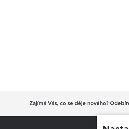
Zajímá Vás, co se děje nového? Odebír