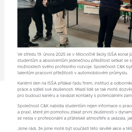
Ve středu 19. února 2025 se v tělocvičně školy ISŠA konal j
studentům a absolventům jedinečnou příležitost setkat se s
možnostech svého profesního rozvoje. Společnost C&K byl
talentům pracovní příležitosti v automobilovém průmyslu.
Kariérní den na ISŠA přilákal řadu firem, institucí a odborní
práce a sdíleli své zkušenosti. Mladí lidé se tak mohli dozv
pro budoucí kariéru a navázat kontakty s potenciálními zamě
Společnost C&K nabídla studentům nejen informace o praco
a praxí, které jim pomohou získat první zkušenosti v dyn
se nesla v profesionální a přátelské atmosféře a ukázala, jak
Jsme rádi, že jsme mohli být součástí této skvělé akce a tě