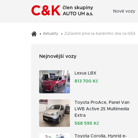
Nové vozy
Aktuality
Zúčastnili jsme se Kariérního dne na ISŠA
Nejnovější vozy
Lexus LBX
813 700 Kč
Toyota ProAce, Panel Van
LWB Active 2S Multimedia
Extra
568 595 Kč
Toyota Corolla, Hynrid e-