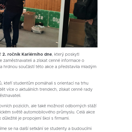
iž
2. ročník Kariérního dne
, který poskytl
e zaměstnavateli a získat cenné informace o
a hrdnou součástí této akce a představila mladým
ků, kteří studentům pomáhali s orientací na trhu
ědět více o aktuálních trendech, získat cenné rady
stnavateli.
vních pozicích, ale také možnost odborných stáží
amickém světě automobilového průmyslu. Celá akce
 důležité je propojení škol s firmami.
šíme se na další setkání se studenty a budoucími