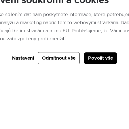
vení soukromí a cookies
hlédněte
e sdílením dat nám poskytnete informace, které potřebuj
alýzu a marketing napříč těmito webovými stránkami. Dále souhlasíte
údajů třetím stranám a mimo EU. Prohlašujeme, že Vámi po
sou zabezpečeny proti zneužití.
Nastavení
Odmítnout vše
Povolit vše