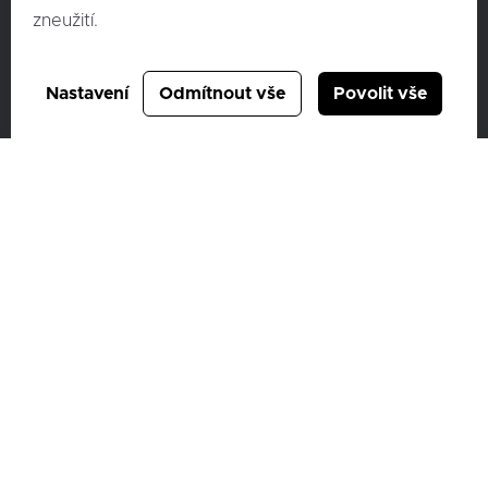
zneužití.
C & K člen skupiny AUTO UH a.s.
Nastavení
Odmítnout vše
Povolit vše
Vídeňská 373/114,
619 00 Brno
IČ: 46972609
DIČ: CZ46972609
ID datové schránky: 6bscsvz
Společnost je zapsaná u Krajského soudu v Brně, oddíl B 4233
Ochrana osobních údajů – GDPR
Cookies
Compliance
Mimosoudní řešení spotřebitelských sporů
Sbírka listin
Nepřehlédněte