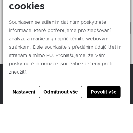
Zajímá Vás, co se děje nového? Odebírejte naše
cookies
akce!
Souhlasem se sdílením dat nám poskytnete
informace, které potřebujeme pro zlepšování,
analýzu a marketing napříč těmito webovými
Odeslat
stránkami. Dále souhlasíte s předáním údajů třetím
stranám a mimo EU. Prohlašujeme, že Vámi
poskytnuté informace jsou zabezpečeny proti
zneužití.
C & K člen skupiny AUTO UH a.s.
Nastavení
Odmítnout vše
Povolit vše
Vídeňská 373/114,
619 00 Brno
IČ: 46972609
DIČ: CZ46972609
ID datové schránky: 6bscsvz