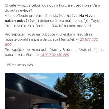
Chcete vyrazit s celou rodinou na hory, ale všechno se Vám
do auta nevleze?
V tom případě pro Vás máme skvělou zprávu!
Na všech
našich pobočkách
si dokonce února můžete zapůjčit Toyotu
Proace Verso za akční cenu 1 000 Kč na den, bez DPH.
Pro zapůjčení vozu na pobočce v Uherském Hradišti se
můžete obrátit na pana Jaroslava Musila,tel.
+420 577 700
600
.
Pro zapůjčení vozu na pobočkách v Brně se můžete obrátit na
pana Jakuba Fialu, tel.
+420 602 410 889
.
Těšíme se na Vás.