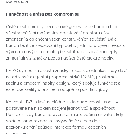
svá vozidla.
Funkčnost a krása bez kompromisu
Čisté elektromobily Lexus nové generace se budou chlubit
všestrannějšími možnostmi obestavění prostoru díky
zmenšení a odlehčení všech konstrukčních součástí. Dále
budou těžit ze zlepšování typického jízdního projevu Lexus s
vývojem nových technologií elektrifikace. Nové koncepty
zhmotňují vizi značky Lexus nabízet čisté elektromobily.
LF-ZC symbolizuje cestu značky Lexus k elektrifikaci, kdy dává
na odiv své elegantní proporce, nízké těžiště, prostornou
kabinu a emocemi nabitý design, který spojuje funkčnost a
estetické kvality s příslibem opojného požitku z jízdy.
Koncept LF-ZL dává nahlédnout do budoucnosti mobility
postavené na hladkém spojení jednotlivců a společnosti.
Požitek z jízdy bude upraven na míru každému uživateli, kdy
vozidlo samo rozpozná návyky řidiče a nabídne
bezkonkurenční způsob interakce formou osobních
doporučení.