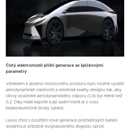
Čistý elektromobil příští generace se špičkovými
parametry
Vzhledem k absenci motorového prostoru bylo možné vyvážit
aerodynamické vlastnosti a estetické kvality designu tak, aby
cílový součinitel aerodynamického odporu (Cd) byl méně než
0,2. Díky nízké kapotě a její zadní hraně je z vozu
bezkonkurenčně široký výhled.
Lexus chce s použitím nové generace prizmatických baterií
dosáhnout přibližně dvojnásobného dojezdu oproti