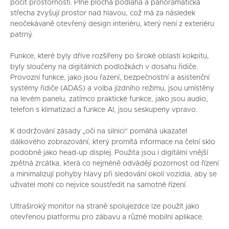
pocit prostornosti. Plně plochá podlaha a panoramatická
střecha zvyšují prostor nad hlavou, což má za následek
neočekávaně otevřený design interiéru, který není z exteriéru
patrný.
Funkce, které byly dříve rozšířeny po široké oblasti kokpitu,
byly sloučeny na digitálních podložkách v dosahu řidiče.
Provozní funkce, jako jsou řazení, bezpečnostní a asistenční
systémy řidiče (ADAS) a volba jízdního režimu, jsou umístěny
na levém panelu, zatímco praktické funkce, jako jsou audio,
telefon s klimatizací a funkce AI, jsou seskupeny vpravo.
K dodržování zásady „oči na silnici“ pomáhá ukazatel
dálkového zobrazování, který promítá informace na čelní sklo
podobně jako head-up displej. Použita jsou i digitální vnější
zpětná zrcátka, která co nejméně odvádějí pozornost od řízení
a minimalizují pohyby hlavy při sledování okolí vozidla, aby se
uživatel mohl co nejvíce soustředit na samotné řízení.
Ultraširoký monitor na straně spolujezdce lze použít jako
otevřenou platformu pro zábavu a různé mobilní aplikace.