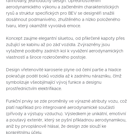
rafinovaný, jednoduchý design. Upřednostněním
aerodynamického výkonu a začleněním charakteristických
rysů a struktur specifických pro BEV se designéři snažili
dosáhnout podmanivého, zhuštěného a nízko položeného
tvaru, který okamžitě vyvolává emoce.
Koncept zaujme elegantní siluetou, od přikrčené kapoty přes
zužující se kabinu až po záď vozidla. Zvýrazněny jsou
vytažené podběhy zadních kol k vyvážení aerodynamických
vlastností a široce rozkročeného postoje.
Design vřetenovité karoserie plyne od čelní partie a hladce
pokračuje podél boků vozidla až k zadnímu nárazníku, čímž
symbolizuje všeobjímající vývoj funkce a designu
prostřednictvím elektrifikace.
Funkční prvky se zde proměnily ve výrazné atributy vozu, což
platí například pro integrované aerodynamické součásti
(přívody a výstupy vzduchu). Výsledkem je unikátní, emotivní
a poutavý exteriér, který se pyšní příkladnou aerodynamikou,
aniž by prvoplánově hlásal, že design zde slouží ke
konkrétnímu účelu.