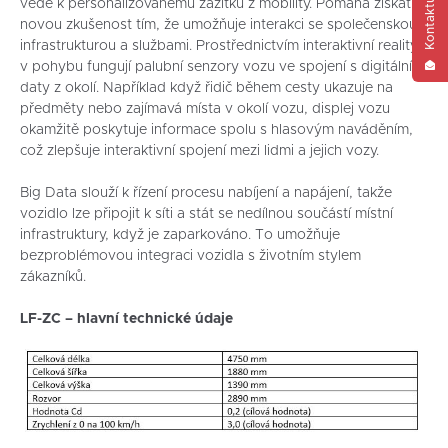
Kontaktujte nás
vede k personalizovanému zážitku z mobility. Pomáhá získat i
novou zkušenost tím, že umožňuje interakci se společenskou
infrastrukturou a službami. Prostřednictvím interaktivní reality
v pohybu fungují palubní senzory vozu ve spojení s digitálními
daty z okolí. Například když řidič během cesty ukazuje na
předměty nebo zajímavá místa v okolí vozu, displej vozu
okamžitě poskytuje informace spolu s hlasovým naváděním,
což zlepšuje interaktivní spojení mezi lidmi a jejich vozy.
Big Data slouží k řízení procesu nabíjení a napájení, takže
vozidlo lze připojit k síti a stát se nedílnou součástí místní
infrastruktury, když je zaparkováno. To umožňuje
bezproblémovou integraci vozidla s životním stylem
zákazníků.
LF-ZC – hlavní technické údaje