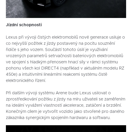
Jízdní schopnosti
Lexus při vývoji čistých elektromobilů nové generace usiluje o
co nejvyšší požitek z jízdy postavený na pocitu souznění
řidiče s jeho vozem. Součástí tohoto úsilí je využívání
vrozených parametrů setrvačnosti bateriových elektromobilů
ve spojení s hladkým přenosem hnací síly v rámci systému
pohonu všech kol DIRECT4 (například v aktuálním modelu RZ
450e) a intuitivními lineárními reakcemi systému čistě
elektronického řízení.
Při dalším vývoji systému Arene bude Lexus usilovat o
zprostředkování požitku z jízdy na míru uživateli se zaměřením
na ideální vyvážení vlastností akcelerace, zatáčení a brzdění.
Konečným cílem je vytvořit vozidlo jako stvořené pro daného
zákazníka synergickým spojením hardwaru a softwaru.