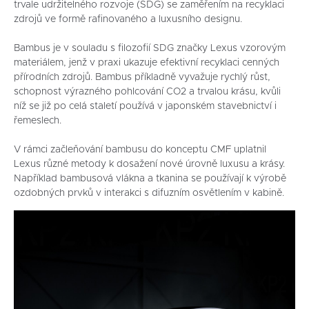
trvale udržitelného rozvoje (SDG) se zaměřením na recyklaci
zdrojů ve formě rafinovaného a luxusního designu.
Bambus je v souladu s filozofií SDG značky Lexus vzorovým
materiálem, jenž v praxi ukazuje efektivní recyklaci cenných
přírodních zdrojů. Bambus příkladně vyvažuje rychlý růst,
schopnost výrazného pohlcování CO2 a trvalou krásu, kvůli
níž se již po celá staletí používá v japonském stavebnictví i
řemeslech.
V rámci začleňování bambusu do konceptu CMF uplatnil
Lexus různé metody k dosažení nové úrovně luxusu a krásy.
Například bambusová vlákna a tkanina se používají k výrobě
ozdobných prvků v interakci s difuzním osvětlením v kabině.