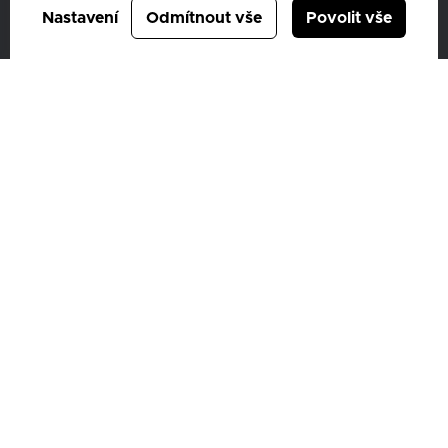
C & K člen skupiny AUTO UH a.s.
Nastavení
Odmítnout vše
Povolit vše
Vídeňská 373/114,
619 00 Brno
IČ: 46972609
DIČ: CZ46972609
ID datové schránky: 6bscsvz
Společnost je zapsaná u Krajského soudu v Brně, oddíl B 4233
Ochrana osobních údajů – GDPR
Cookies
Compliance
Mimosoudní řešení spotřebitelských sporů
Sbírka listin
Nepřehlédněte
TOYOTA
LEXUS