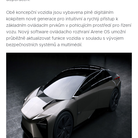
Obě koncepční vozidla jsou vybavena plně digitálním
kokpitem nové generace pro intuitivní a rychlý přístup k
základním ovládacím prvkům v pohlcujícím prostředí pro řízení
vozu. Nový software ovládacího rozhraní Arene OS umožní
průběžně aktualizovat funkce vozidla v souladu s vývojem
bezpečnostních systémů a multimédií.