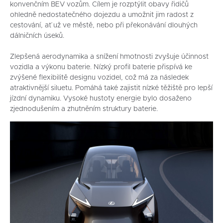
konvenčním BEV vozům. Cílem je rozptýlit obavy řidičů
ohledně nedostatečného dojezdu a umožnit jim radost z
cestování, ať už ve městě, nebo při překonávání dlouhých
dálničních úseků.
Zlepšená aerodynamika a snížení hmotnosti zvyšuje účinnost
vozidla a výkonu baterie. Nízký profil baterie přispívá ke
zvýšené flexibilitě designu vozidel, což má za následek
atraktivnější siluetu. Pomáhá také zajistit nízké těžiště pro lepší
jízdní dynamiku. Vysoké hustoty energie bylo dosaženo
zjednodušením a zhutněním struktury baterie.