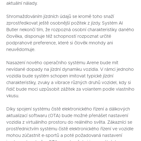
aktuální nálady.
Shromažďováním jízdních údajů se kromě toho snaží
zprostředkovat ještě osobnější požitek z jízdy. Systém AI
Butler nekončí tím, že rozpozná osobní charakteristiky daného
člověka, disponuje též schopností rozpoznat určité
podprahové preference, které si člověk mnohdy ani
neuvědomuje.
Nasazení nového operačního systému Arene bude mít
nevídané dopady na jízdní dynamiku vozidla. V rámci jednoho
vozidla bude systém schopen imitovat typické jízdní
charakteristiky, zvuky a vibrace různých druhů vozidel, kdy si
řidič bude moci uzpůsobit zážitek za volantem podle vlastního
vkusu.
Díky spojení systému čistě elektronického řízení a dálkových
aktualizací softwaru (OTA) bude možné přenášet nastavení
vozidla z virtuálního prostoru do reálného světa. Zákazníci se
prostřednictvím systému čistě elektronického řízení ve vozidle
mohou zúčastnit e-sportů a poté požadovaná nastavení