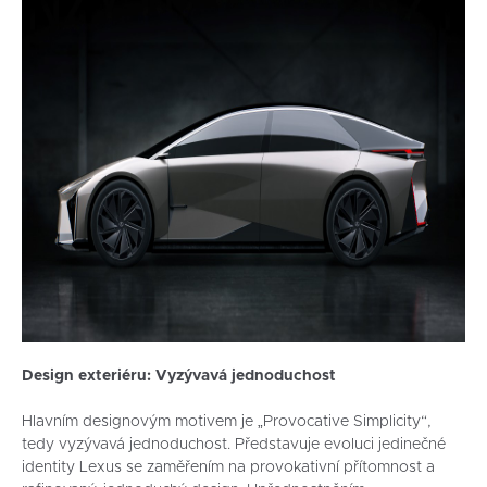
Design exteriéru: Vyzývavá jednoduchost
Hlavním designovým motivem je „Provocative Simplicity“,
tedy vyzývavá jednoduchost. Představuje evoluci jedinečné
identity Lexus se zaměřením na provokativní přítomnost a