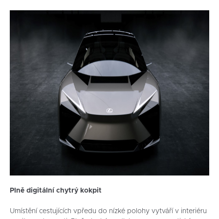
Plně digitální chytrý kokpit
Umístění cestujících vpředu do nízké polohy vytváří v interiéru