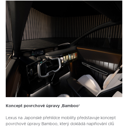
Koncept povrchové úpravy ‚Bamboo‘
Lexus na Japonské přehlídce mobility představuje koncept
povrchové úpravy Bamboo, který dokládá naplňování cílů