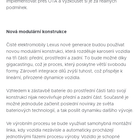
implementovat přes OTA a vyzkoušet si je za reálných
podmínek.
Nová modulární konstrukce
Čisté elektromobily Lexus nové generace budou používat
novou modulární konstrukci, která rozděluje karoserii vozidla
na tři části: přední, prostřední a zadní. To bude možné díky
gigacastingu, což je proces, který poskytne větší svobodu
formy. Zároveň integrace dílů zvýší tuhost, což přispěje k
lineární, přirozené dynamice vozidla.
Vzhledem k zástavbě baterie do prostřední části tato svojí
konstrukcí nijak neovlivňuje přední a zadní část. Současně je
možné jednoduše začlenit poslední novinky ze světa
bateriových technologií, a tak posílit dynamiku dalšího vývoje.
Ve výrobním procesu se bude využívat samohybná montážní
linka, kdy vozidla nezávisle a automaticky procházejí
jednotlivými fázemi procesu výroby. Vozidlo je schopné