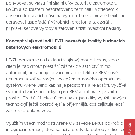
pohybovat se vlastními silami díky baterii, elektromotoru,
kolům a součástem bezdrátového terminálu. Vzhledem k
absenci dopravních pásů na výrobní lince je možné flexibilně
upravovat uspořádání výrobních prostor, a tak zkrátit
přípravu sériové výroby a zároveň snížit investiční náklady.
Koncept vlajkové lodi LF-ZL naznačuje kvality budoucích
bateriových elektromobilů
LF-ZL poukazuje na budoucí vlajkový model Lexus, jehož
cílem je nabídnout prestižní zážitek z vlastnictví mimo
automobil, poháněný inovacemi v architektuře BEV nové
generace a softwarovými vylepšeními nového operačního
systému Arene. Jeho kabina je prostorná a relaxační, využívá
svobodu tvarů specifických pro BEV a optimalizuje vnitřní
prostor. Tradiční funkce Omotenashi jsou díky využití nových
technologií ještě pokročilejší a příjemnější, což zajišťuje lepší
zážitek na palubě vozu.
Využitím všech možností Arene OS zavede Lexus pokročilou
integraci informací, která se učí a předvídá potřeby řidiče, což