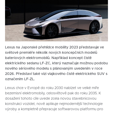
Lexus na Japonské přehlídce mobility 2023 představuje ve
světové premiéře několik nových koncepčních modelů
bateriových elektromobilů. Například koncept čistě
elektrického sedanu LF-ZC, který naznačuje možnou podobu
nového sériového modelu s plánovaným uvedením v roce
2026. Představí také vizi vlajkového čistě elektrického SUV s
označením LF-ZL.
Lexus chce v Evropě do roku 2030 nabízet ve velké míře
bezemisní elektromobily, celosvětově pak do roku 2035. K
dosažení tohoto cíle uvede zcela novou stavebnicovou
konstrukci vozidel, nově aplikuje nejmodernější technologie
výroby a kompletně přepracuje softwarovou platformu pro