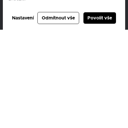
C & K člen skupiny AUTO UH a.s.
Nastavení
Odmítnout vše
Povolit vše
Vídeňská 373/114,
619 00 Brno
IČ: 46972609
DIČ: CZ46972609
ID datové schránky: 6bscsvz
Společnost je zapsaná u Krajského soudu v Brně, oddíl B 4233
Ochrana osobních údajů – GDPR
Cookies
Compliance
Mimosoudní řešení spotřebitelských sporů
Sbírka listin
Nepřehlédněte