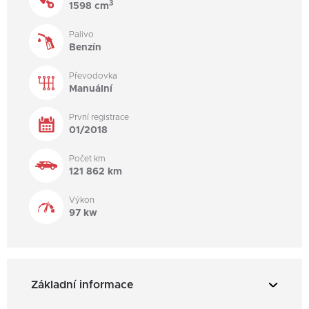
3
1598 cm
Palivo
Benzín
Převodovka
Manuální
První registrace
01/2018
Počet km
121 862 km
Výkon
97 kw
Základní informace