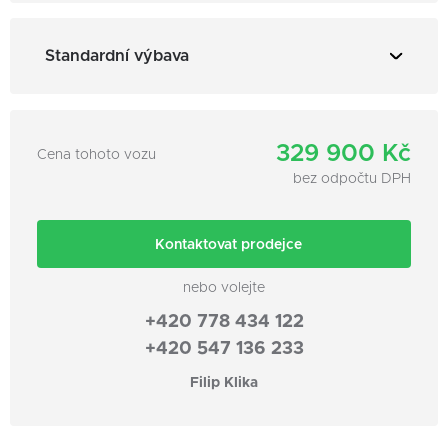
3
Obsah: 1598 cm
Standardní výbava
Stav tachometru: 121862 km
Barva: bílá
Stav vozu: dobrý
USB
329 900 Kč
Země původu: CZ
AUX
Cena tohoto vozu
bez odpočtu DPH
Rok výroby: 2018
bluetooth
Převodovka: Manuální
centrální zamykání
Výkon: 97 kw
centrál dálkový
Kontaktovat prodejce
Konstrukce: kombi
hands free
nebo volejte
Palivo: Benzín
imobilizér
+420 778 434 122
Platnost stk: 01. 01. 2028
el. okna
+420 547 136 233
Nehavarováno
el. sklopná zrcátka
Filip Klika
vyhřívaná zrcátka
mlhovky