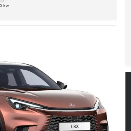
kon
0 kw