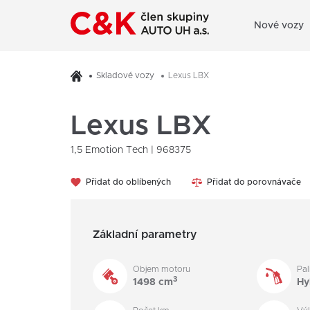
Nové vozy
Skladové vozy
Lexus LBX
Lexus LBX
1,5 Emotion Tech | 968375
Přidat do oblíbených
Přidat do porovnávače
Základní parametry
Objem motoru
Pal
3
1498 cm
Hy