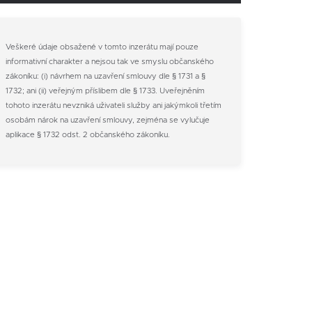
Veškeré údaje obsažené v tomto inzerátu mají pouze
informativní charakter a nejsou tak ve smyslu občanského
zákoníku: (i) návrhem na uzavření smlouvy dle § 1731 a §
1732; ani (ii) veřejným příslibem dle § 1733. Uveřejněním
tohoto inzerátu nevzniká uživateli služby ani jakýmkoli třetím
osobám nárok na uzavření smlouvy, zejména se vylučuje
aplikace § 1732 odst. 2 občanského zákoníku.