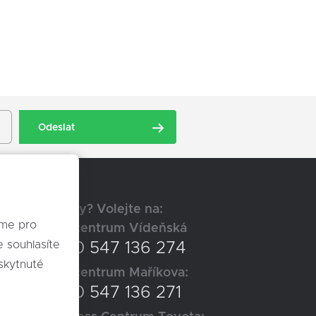
Odeslat
Dotazy? Volejte na:
eme pro
Autocentrum Vídeňská
+420 547 136 274
skytnuté
Autocentrum Maříkova:
+420 547 136 271