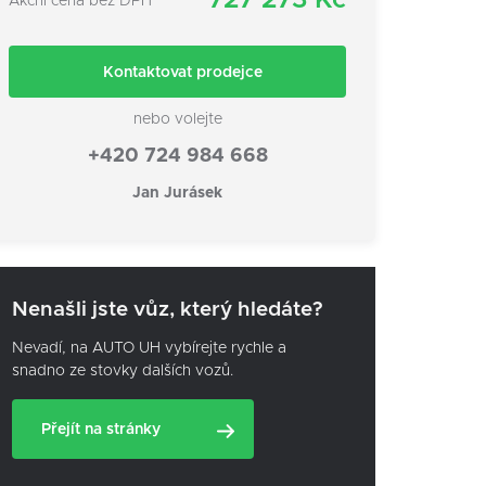
727 273 Kč
Akční cena bez DPH
Kontaktovat prodejce
nebo volejte
+420 724 984 668
Jan Jurásek
Nenašli jste vůz, který hledáte?
Nevadí, na AUTO UH vybírejte rychle a
snadno ze stovky dalších vozů.
Přejít na stránky