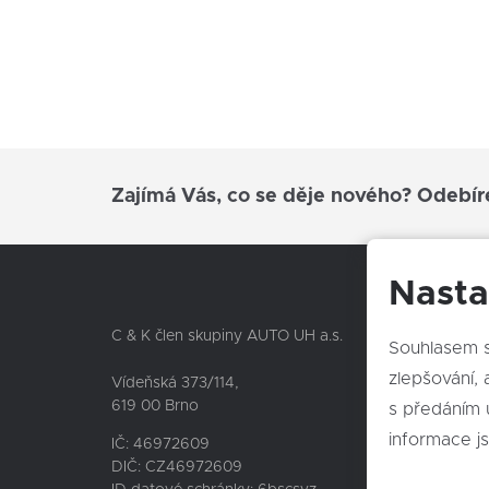
aut. zabrždění v kopci
záruka
indikátor parkování
vyhřívaný volant
dělená zadní sedadla
litá kola
Zajímá Vás, co se děje nového? Odebír
startování tlačítkem
bezklíčové startování a odemykání
isofix
Nasta
10x airbag
Nepře
automaticky zatmavovací zrcátka
C & K člen skupiny AUTO UH a.s.
Souhlasem s
dvouzónová klimatizace
zlepšování, an
TOYOTA
Vídeňská 373/114,
zadní světla LED
619 00 Brno
s předáním 
LEXUS
el. víko zavazadlového prostoru
informace j
SUBARU
IČ: 46972609
aut. aktivace výstražných světlometů
DIČ: CZ46972609
CFMOTO