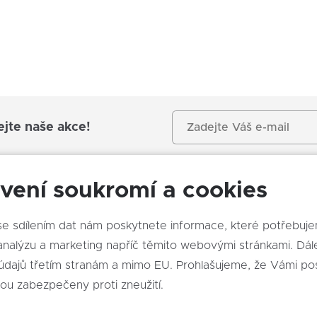
senzor tlaku v pneumatikách
satelitní navigace
posilovač řízení
deaktivace airbagu spolujezdce
hlídání jízdního pruhu
brzdový asistent
ejte naše akce!
senzor světel
bezklíčové odemykání
senzor stěračů
vení soukromí a cookies
bezklíčové startování
hlédněte
aut. klimatizace
e sdílením dat nám poskytnete informace, které potřebuj
potahy kůže
alýzu a marketing napříč těmito webovými stránkami. Dále souhlasíte
kožené čalounění
údajů třetím stranám a mimo EU. Prohlašujeme, že Vámi po
natáčecí světlomety
sou zabezpečeny proti zneužití.
vyhřívaná sedadla