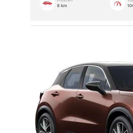
Počet km
Vý
8 km
10