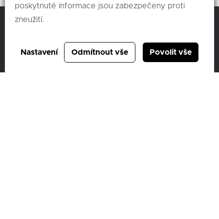
poskytnuté informace jsou zabezpečeny proti
zneužití.
C & K člen skupiny AUTO UH a.s.
Nastavení
Odmítnout vše
Povolit vše
Vídeňská 373/114,
619 00 Brno
IČ: 46972609
DIČ: CZ46972609
ID datové schránky: 6bscsvz
Společnost je zapsaná u Krajského soudu v Brně, oddíl B 4233
Ochrana osobních údajů – GDPR
Cookies
Compliance
Mimosoudní řešení spotřebitelských sporů
Sbírka listin