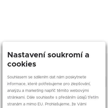
DVD přehrávač
ukazatel rychlostního limitu (SLIF)
Nastavení soukromí a
Zajímá Vás, co se děje nového? Odebírejte naše
cookies
akce!
Souhlasem se sdílením dat nám poskytnete
informace, které potřebujeme pro zlepšování,
analýzu a marketing napříč těmito webovými
Odeslat
stránkami. Dále souhlasíte s předáním údajů třetím
stranám a mimo EU. Prohlašujeme, že Vámi