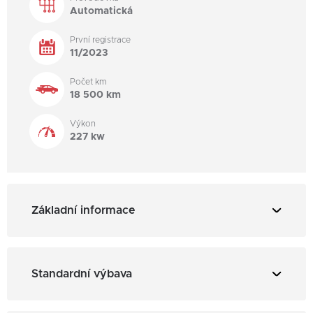
Automatická
První registrace
11/2023
Počet km
18 500 km
Výkon
227 kw
Základní informace
3
Obsah: 2498 cm
Standardní výbava
Stav tachometru: 18500 km
Barva: tmavě modrá metalíza