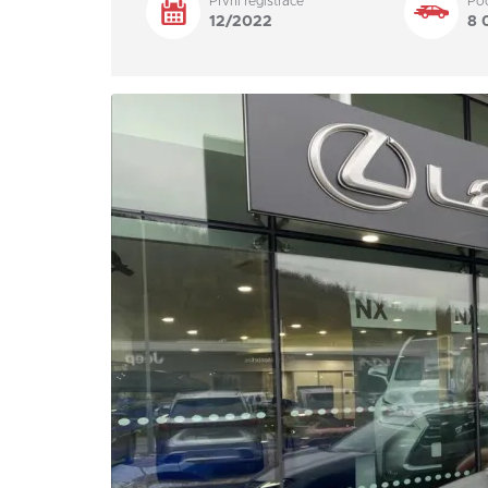
První registrace
Po
12/2022
8 