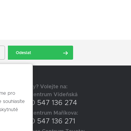
Odeslat
Dotazy? Volejte na:
eme pro
Autocentrum Vídeňská
+420 547 136 274
skytnuté
Autocentrum Maříkova:
+420 547 136 271