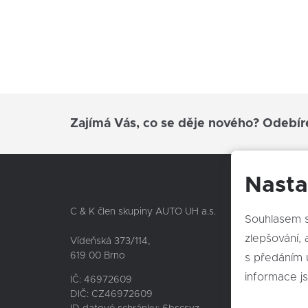
posilovač řízení
deaktivace airbagu spolujezdce
hlídání jízdního pruhu
senzor světel
bezklíčové odemykání
senzor stěračů
Zajímá Vás, co se děje nového? Odebír
aut. klimatizace
výškově nastavitelná sedadla
zadní světla LED
Nasta
vyhřívaná sedadla
Nepře
alarm
C & K člen skupiny AUTO UH a.s.
Souhlasem s
aut. převodovka
zlepšování, an
TOYOTA
Vídeňská 373/114,
kožená sedadla
619 00 Brno
s předáním 
LEXUS
hlídání mrtvého úhlu
informace j
SUBARU
IČ: 46972609
asistent rozjezdu do kopce (HSA)
DIČ: CZ46972609
CFMOTO