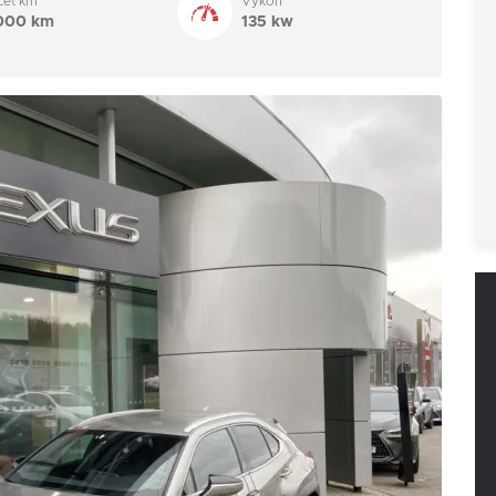
čet km
Výkon
000 km
135 kw