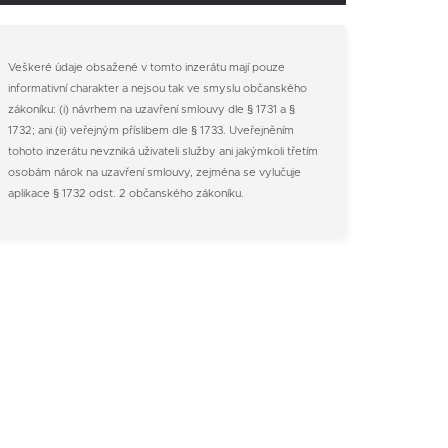
Veškeré údaje obsažené v tomto inzerátu mají pouze
informativní charakter a nejsou tak ve smyslu občanského
zákoníku: (i) návrhem na uzavření smlouvy dle § 1731 a §
1732; ani (ii) veřejným příslibem dle § 1733. Uveřejněním
tohoto inzerátu nevzniká uživateli služby ani jakýmkoli třetím
osobám nárok na uzavření smlouvy, zejména se vylučuje
aplikace § 1732 odst. 2 občanského zákoníku.