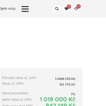
0
0
Ojeté vozy
Původní cena vč. DPH
1 099 173 Kč
Sleva vč. DPH
80 173 Kč
Sleva procentem
7%
1 019 000 Kč
Akční cena vč. DPH