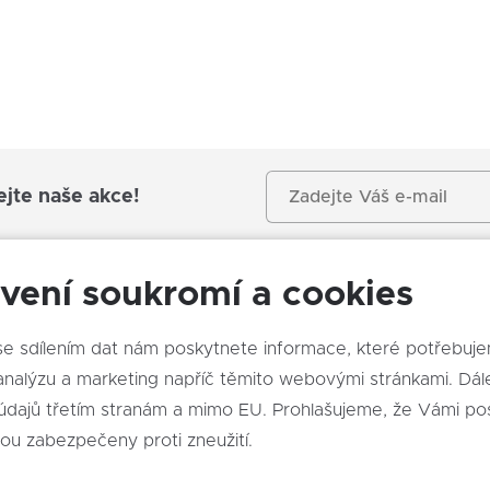
vyhřívaný volant
dělená zadní sedadla
startování tlačítkem
bezklíčové startování a odemykání
isofix
bezklíčové startování
ejte naše akce!
dvouzónová klimatizace
potahy kůže
aut. aktivace výstražných světlometů
vení soukromí a cookies
parkovací kamera
hlédněte
el. seřiditelná sedadla
e sdílením dat nám poskytnete informace, které potřebuj
adaptivní tempomat
alýzu a marketing napříč těmito webovými stránkami. Dále souhlasíte
výsuvné opěrky hlav
údajů třetím stranám a mimo EU. Prohlašujeme, že Vámi po
pohon 4x2
sou zabezpečeny proti zneužití.
7x airbag