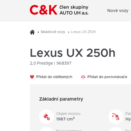
Nové vozy
Skladové vozy
Lexus UX 250h
Lexus UX 250h
2,0 Prestige | 968397
Přidat do oblíbených
Přidat do porovnávače
Základní parametry
Objem motoru
Pal
3
1987 cm
Hy