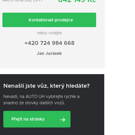
842 149 Kč
Akční cena bez DPH
Kontaktovat prodejce
nebo volejte
+420 724 984 668
Jan Jurásek
Nenašli jste vůz, který hledáte?
Nevadí, na AUTO UH vybírejte rychle a
snadno ze stovky dalších vozů.
Přejít na stránky