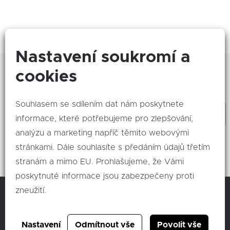
Nastavení soukromí a
Zajímá Vás, co se děje nového? Odebírejte naše
cookies
akce!
Souhlasem se sdílením dat nám poskytnete
informace, které potřebujeme pro zlepšování,
analýzu a marketing napříč těmito webovými
Odeslat
stránkami. Dále souhlasíte s předáním údajů třetím
stranám a mimo EU. Prohlašujeme, že Vámi
poskytnuté informace jsou zabezpečeny proti
zneužití.
C & K člen skupiny AUTO UH a.s.
Nastavení
Odmítnout vše
Povolit vše