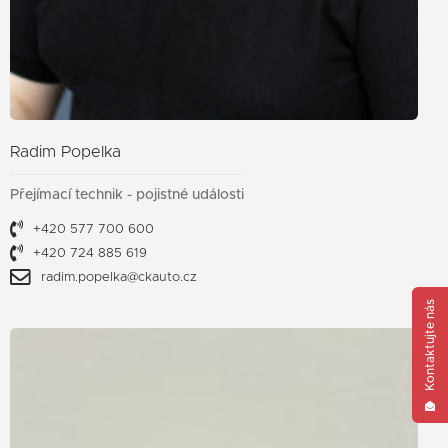
Radim Popelka
Přejímací technik - pojistné události
+420 577 700 600
+420 724 885 619
radim.popelka@ckauto.cz
Kontaktujte nás