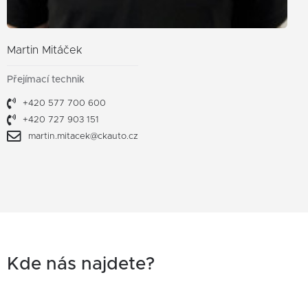
Martin Mitáček
Přejímací technik
+420 577 700 600
+420 727 903 151
martin.mitacek@ckauto.cz
Kde nás najdete?