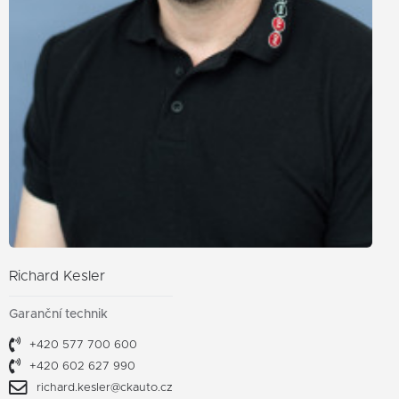
Richard Kesler
Garanční technik
+420 577 700 600
+420 602 627 990
richard.kesler@ckauto.cz