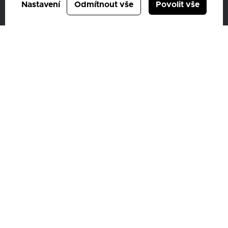
Nastavení
Odmítnout vše
Povolit vše
Vídeňská 373/114,
619 00 Brno
IČ: 46972609
DIČ: CZ46972609
ID datové schránky: 6bscsvz
Společnost je zapsaná u Krajského soudu v Brně, oddíl B 4233
Ochrana osobních údajů – GDPR
Cookies
Compliance
Mimosoudní řešení spotřebitelských sporů
Sbírka listin
Nepřehlédněte
TOYOTA
LEXUS