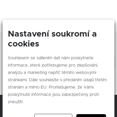
Nastavení soukromí a
Zajímá Vás, co se děje nového? Odebírejte naše
cookies
akce!
Souhlasem se sdílením dat nám poskytnete
informace, které potřebujeme pro zlepšování,
analýzu a marketing napříč těmito webovými
Odeslat
stránkami. Dále souhlasíte s předáním údajů třetím
stranám a mimo EU. Prohlašujeme, že Vámi
poskytnuté informace jsou zabezpečeny proti
zneužití.
C & K člen skupiny AUTO UH a.s.